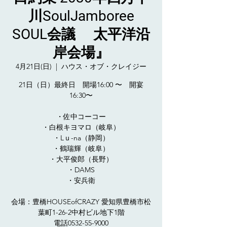
川SoulJamboree
SOUL会議 太平洋沿
岸会場』
4月21日(日)
  |  
ハウス・オブ・クレイジー
21日（日）最終日 開場16:00 〜 開宴
16:30〜
・佐中コーコー
・白根キヨマロ（岐阜）
・Lｕ-na（静岡）
・鶴瑞輝（岐阜）
・大平俊郎（長野）
・DAMS
・安兵衛
会場：豊橋HOUSEofCRAZY 愛知県豊橋市松
葉町1-26-2中村ビル地下1階
電話0532-55-9000