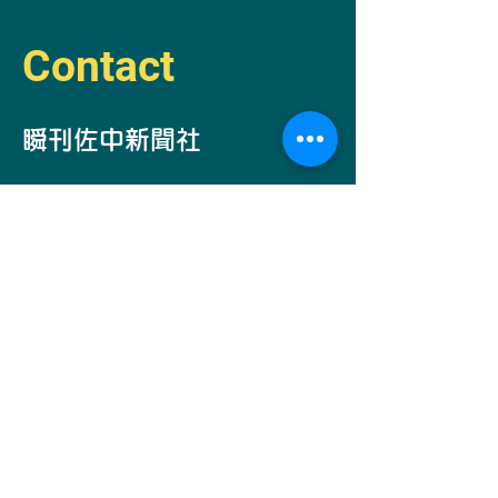
Contact
​瞬刊佐中新聞社
自己発電部所
長
​佐中コーコー
Email -
simantogawa2030@i.softbank.jp
お問い合わせ