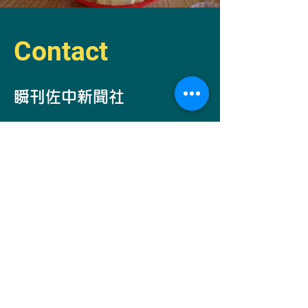
Contact
​瞬刊佐中新聞社
自己発電部所
長
​佐中コーコー
Email -
simantogawa2030@i.softbank.jp
お問い合わせ