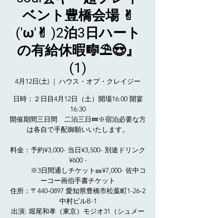
ベント豊橋会場 ✌︎
('ω'✌︎ )2泊3日ハート
の有給休暇🎼⛱️😍』
(1)
4月12日(土)
  |  
ハウス・オブ・クレイジー
日時：２日目4月12日（土）開場16:00 開宴
16:30
開催期間三日間 二泊三日💤※宿泊必要な方
は各自で手配御願いいたします。
料金：予約¥3,000- 当日¥3,500- 別途ドリンク
¥600 -
※3日間通しチケット🎫¥7,000- 佐中コ
ーコー画伯手書チケット
住所：〒440-0897 愛知県豊橋市松葉町1-26-2
中村ビルB-1
出演: 堀尾和孝（東京）モジオ31（シュメー