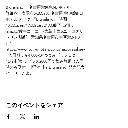
Big ailand in 名古屋栄東急REIホテル
詳細を非表示◇5/28Sat◇名古屋 栄 東急REI
ホテル オーク 『Big ailand』 時間：
18:00open/19:00start 21:00終了 出演：
jamzIp/佐中コーコー/大島圭太&ニトログリ
セリン 場所：愛知県名古屋市中区栄3-1-8 
HP：
https://www.tokyuhotels.co.jp/nagoyasakae-
r 入国料：￥4,000-(おつまみビッフェ＆
1Drink付) ※プラス2000円で飲み放題（入国
時のみ受付） 新譜“The Big ailand”発売記念
パーリーだよ♪
このイベントをシェア