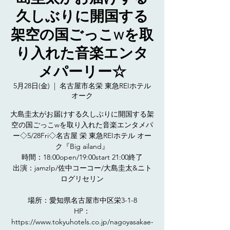
久しぶりに開国する
架空の国ごっこwを取
り入れた音楽エンタ
メパーリー☆
5月28日(金)
  |  
名古屋市名栄 東急REIホテル
オーク
大島圭太がお届けする久しぶりに開国する架
空の国ごっこwを取り入れた音楽エンタメパ
ー◇5/28Fri◇名古屋 栄 東急REIホテル オー
ク『Big ailand』
時間：18:00open/19:00start 21:00終了
出演：jamzIp/佐中コーコー/大島圭太&ニト
ログリセリン
場所：愛知県名古屋市中区栄3-1-8
HP：
https://www.tokyuhotels.co.jp/nagoyasakae-