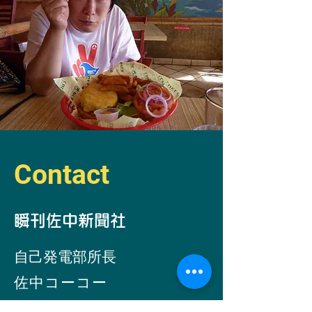
Contact
​瞬刊佐中新聞社
自己発電部所
長
​佐中コーコー
Email -