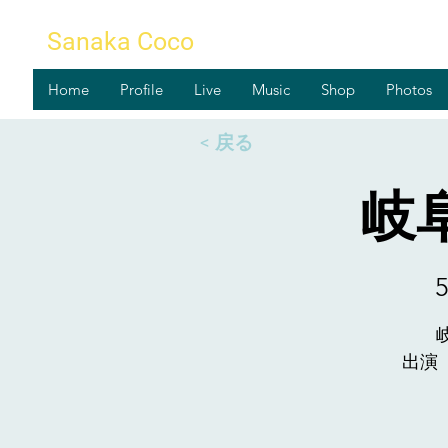
Sanaka Coco
Home
Profile
Live
Music
Shop
Photos
< 戻る
岐阜
出演