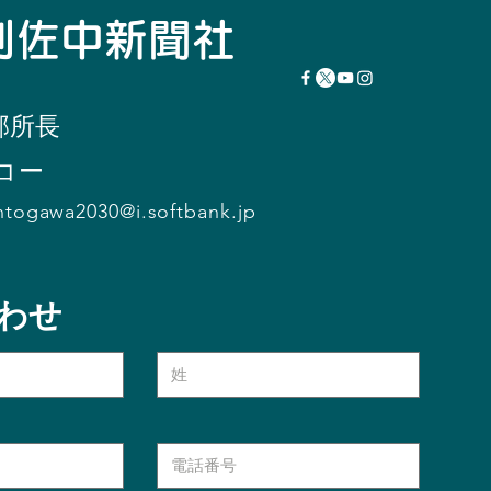
瞬刊佐中新聞社
部所
長
コー
ntogawa2030@i.softbank.jp
わせ