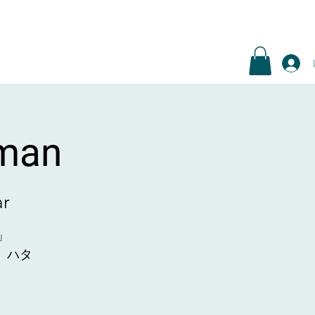
man
ar
」
 ハタ